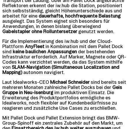
Transport der Ladung. Über am Pallet Dock angebrachte
Reflektoren erkennt der iw.hub die Station, positioniert
sich selbstständig, gleicht Höhenunterschiede aus und
arbeitet für eine
dauerhafte, hochfrequente Belastung
ausgelegt. Das System eignet sich besonders für
Anwendungen, in denen bislang überwiegend
Gabelstapler ohne Rolluntersetzer
genutzt werden.
Für die Implementierung des iw.hub und der Cloud-
Plattform
AnyFleet
in Kombination mit dem Pallet Dock
sind
keine baulichen Anpassungen
der bestehenden
Infrastruktur erforderlich. Auf Marker, Magnete oder QR-
Codes kann verzichtet werden, da das System mithilfe
von
SLAM-Navigation (Simultaneous Localization and
Mapping)
autonom navigiert.
Laut Idealworks-CEO
Michael Schneider
sind bereits seit
mehreren Monaten zahlreiche Pallet Docks bei der
Geis
Gruppe in Neu-Isenburg
im produktiven Einsatz. Die
Erweiterung des Produktportfolios ermögliche es
Idealworks, noch flexibler auf Kundenbedürfnisse zu
reagieren und zusätzliche Use Cases zu erschließen.
Mit Pallet Dock und Pallet Extension bringt das BMW-
Group-Spinoff ein zentrales Zubehör auf den Markt, um
den
Einsatzbereich des iw.hub weiter auszubauen
und