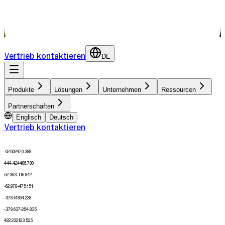
Partnerschaften erkunden
Partnernetzwerk
Partner werden
Vertrieb kontaktieren
DE
Produkte
Lösungen
Unternehmen
Ressourcen
Partnerschaften
Englisch
Deutsch
Vertrieb kontaktieren
-62.602
470.388
444.424
486.780
52.363
-116.842
-62.978
-475.151
-378.148
64.228
-379.637
-254.835
422.232
123.525