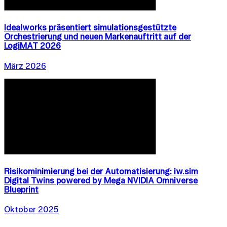
Idealworks präsentiert simulationsgestützte
Orchestrierung und neuen Markenauftritt auf der
LogiMAT 2026
März 2026
Risikominimierung bei der Automatisierung: iw.sim
Digital Twins powered by Mega NVIDIA Omniverse
Blueprint
Oktober 2025