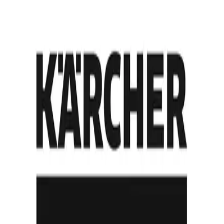
MoldTecs Adopts Idealworks’ Robotics Ecosystem
Alle Kundengeschichten
nach Branche
Automobilproduktion
Industrielle Fertigung
Intralogistik & Lagerwesen
nach Anwendungsfall
Ersatz von Routenzügen
Palettentransport
Nachrüstung von Bestandsanlagen
nach Skalierungsgrad
Pilotprojekt
Rollout an einzelnem Standort
Unternehmensweiter Rollout
Unternehmen
Über uns